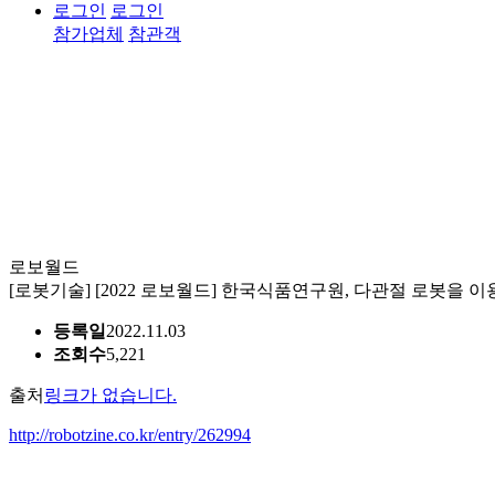
로그인
로그인
참가업체
참관객
미디어
로보월드
전시회 안내
참가업체
참관객
미디어
[로봇기술] [2022 로보월드] 한국식품연구원, 다관절 로봇을 
보도자료
등록일
2022.11.03
뉴스레터
보도자료
갤러리
홍보영상
SNS
조회수
5,221
출처
링크가 없습니다.
http://robotzine.co.kr/entry/262994