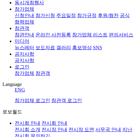
동시개최행사
참가업체
신청안내
참가신청
주요일정
참가규정
후원/협찬
공식
협력업체
참관객
참관안내
온라인 사전등록
참가업체 리스트
편의서비스
미디어
뉴스레터
보도자료
갤러리
홍보영상
SNS
공지사항
공지사항
로그인
참가업체
참관객
Language
ENG
참가업체 로그인
참관객 로그인
로보월드
전시회 안내
전시회 안내
전시회 소개
전시장 안내
전시장 도면
사무국 안내
지난
전시회
문의하기