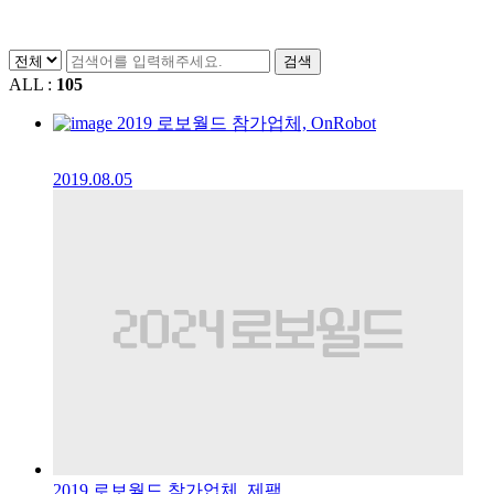
미디어
검색
전시회 안내
참가업체
참관객
미디어
ALL :
105
홍보영상
2019 로보월드 참가업체, OnRobot
뉴스레터
보도자료
갤러리
홍보영상
SNS
2019.08.05
2019 로보월드 참가업체, 제팩